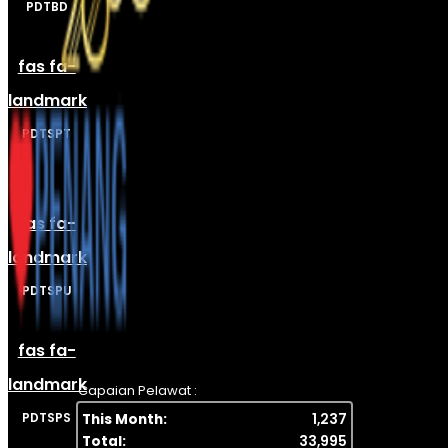
PDTBD
fas fa-
landmark
PDTSPT
fas fa-
landmark
PDTSPU
fas fa-
landmark
Capaian Pelawat :
PDTSPS
This Month:
1,237
Total:
33,995