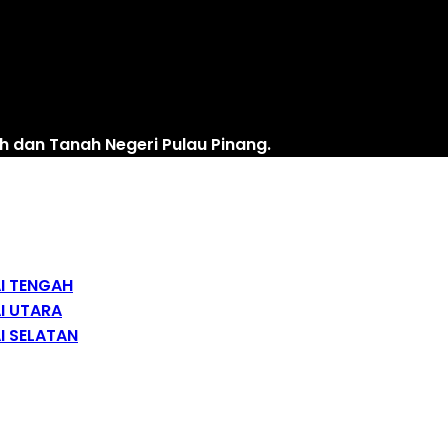
h dan Tanah Negeri Pulau Pinang.
I TENGAH
I UTARA
I SELATAN