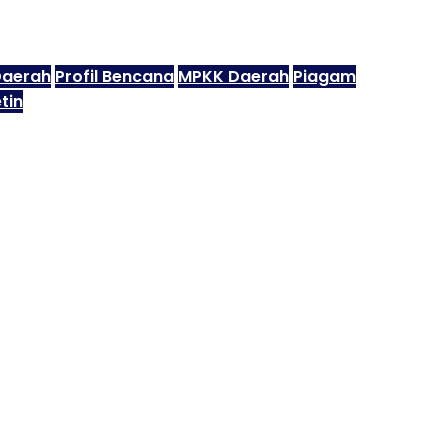
Daerah
Profil Bencana
MPKK Daerah
Piagam
tin