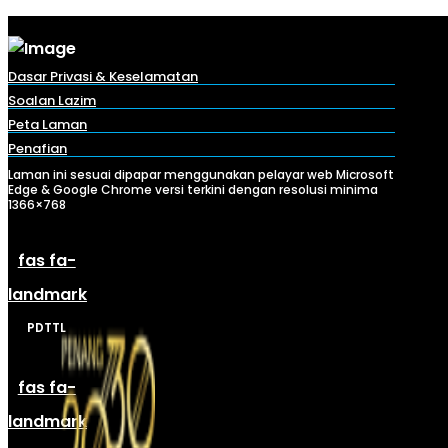
Dasar Privasi & Keselamatan
Soalan Lazim
Peta Laman
Penafian
Laman ini sesuai dipapar menggunakan pelayar web Microsoft
Edge & Google Chrome versi terkini dengan resolusi minima
1366×768
fas fa-
landmark
PDTTL
fas fa-
landmark