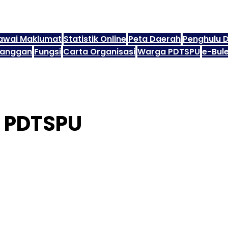
awai Maklumat
Statistik Online
Peta Daerah
Penghulu 
langgan
Fungsi
Carta Organisasi
Warga PDTSPU
e-Bule
 PDTSPU