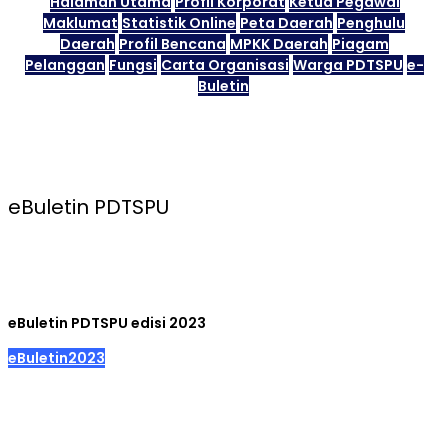
Halaman Utama
Profil Korporat
Ketua Pegawai
Maklumat
Statistik Online
Peta Daerah
Penghulu
Daerah
Profil Bencana
MPKK Daerah
Piagam
Pelanggan
Fungsi
Carta Organisasi
Warga PDTSPU
e-
Buletin
eBuletin PDTSPU
eBuletin PDTSPU edisi 2023
eBuletin2023