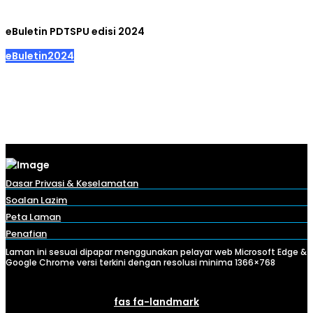
eBuletin PDTSPU edisi 2024
eBuletin2024
Dasar Privasi & Keselamatan
Soalan Lazim
Peta Laman
Penafian
Laman ini sesuai dipapar menggunakan pelayar web Microsoft Edge &
Google Chrome versi terkini dengan resolusi minima 1366×768
fas fa-landmark