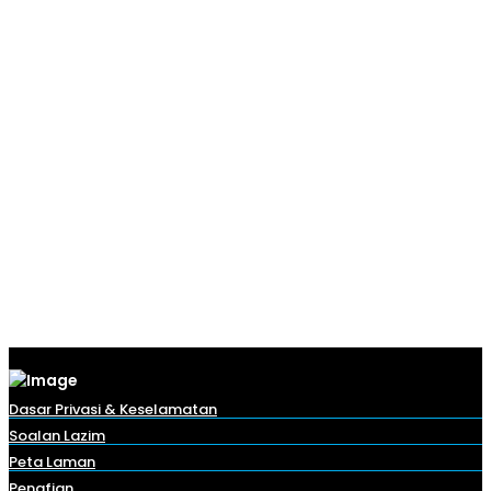
Dasar Privasi & Keselamatan
Soalan Lazim
Peta Laman
Penafian