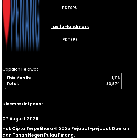
PDTSPU
fas fa-landmark
PDTSPS
Capaian Pelawat :
This Month:
1,116
Total:
33,874
Dikemaskini pada :
07 August 2026.
Hak Cipta Terpelihara © 2025 Pejabat-pejabat Daerah
dan Tanah Negeri Pulau Pinang.