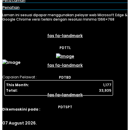
Peta Laman
Penafian
Laman ini sesuai dipapar menggunakan pelayar web Microsoft Edge &
Google Chrome versi terkini dengan resolusi minima 1366×768
fas fa-landmark
PDTTL
fas fa-landmark
Capaian Pelawat :
PDTBD
This Month:
1,177
Total:
33,935
fas fa-landmark
PDTSPT
Dikemaskini pada :
07 August 2026.