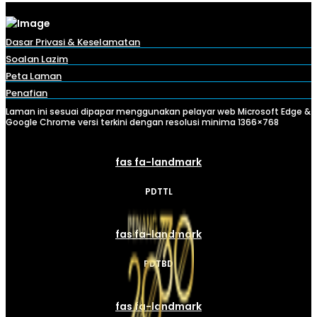
Dasar Privasi & Keselamatan
Soalan Lazim
Peta Laman
Penafian
Laman ini sesuai dipapar menggunakan pelayar web Microsoft Edge &
Google Chrome versi terkini dengan resolusi minima 1366×768
fas fa-landmark
PDTTL
fas fa-landmark
PDTBD
fas fa-landmark