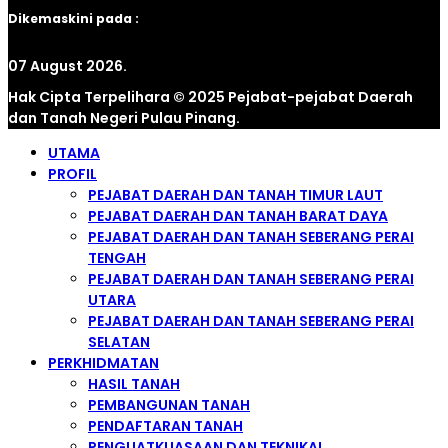
Dikemaskini pada :
07 August 2026.
Hak Cipta Terpelihara © 2025 Pejabat-pejabat Daerah
dan Tanah Negeri Pulau Pinang.
UTAMA
PROFIL
PEJABAT DAERAH DAN TANAH TIMUR LAUT
PEJABAT DAERAH DAN TANAH BARAT DAYA
PEJABAT DAERAH DAN TANAH SEBERANG PERAI
TENGAH
PEJABAT DAERAH DAN TANAH SEBERANG PERAI
UTARA
PEJABAT DAERAH DAN TANAH SEBERANG PERAI
SELATAN
PERKHIDMATAN
HASIL TANAH
PEMBANGUNAN TANAH
PENDAFTARAN TANAH
PENGUATKUASAAN DAN TEKNIKAL