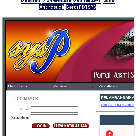
Bencana
MPKK Daerah
Sudut TEKAD
Pelan
Antirasuah
Gerai PDTSPS