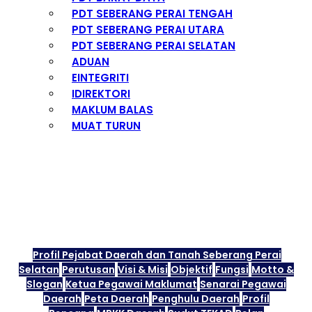
PDT SEBERANG PERAI TENGAH
PDT SEBERANG PERAI UTARA
PDT SEBERANG PERAI SELATAN
ADUAN
EINTEGRITI
IDIREKTORI
MAKLUM BALAS
MUAT TURUN
SISTEM PEROLEHAN
PEJABAT DAERAH DAN TANAH SEBERANG
PERAI SELATAN
Profil Pejabat Daerah dan Tanah Seberang Perai
Selatan
Perutusan
Visi & Misi
Objektif
Fungsi
Motto &
Slogan
Ketua Pegawai Maklumat
Senarai Pegawai
Daerah
Peta Daerah
Penghulu Daerah
Profil