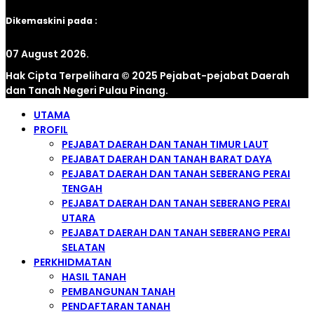
Dikemaskini pada :
07 August 2026.
Hak Cipta Terpelihara © 2025 Pejabat-pejabat Daerah
dan Tanah Negeri Pulau Pinang.
UTAMA
PROFIL
PEJABAT DAERAH DAN TANAH TIMUR LAUT
PEJABAT DAERAH DAN TANAH BARAT DAYA
PEJABAT DAERAH DAN TANAH SEBERANG PERAI
TENGAH
PEJABAT DAERAH DAN TANAH SEBERANG PERAI
UTARA
PEJABAT DAERAH DAN TANAH SEBERANG PERAI
SELATAN
PERKHIDMATAN
HASIL TANAH
PEMBANGUNAN TANAH
PENDAFTARAN TANAH