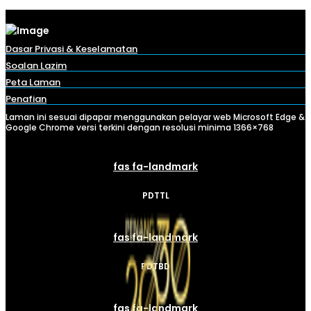
Dasar Privasi & Keselamatan
Soalan Lazim
Peta Laman
Penafian
Laman ini sesuai dipapar menggunakan pelayar web Microsoft Edge &
Google Chrome versi terkini dengan resolusi minima 1366×768
fas fa-landmark
PDTTL
fas fa-landmark
PDTBD
fas fa-landmark