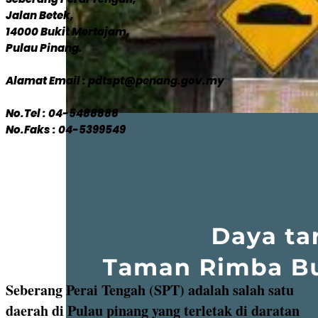
Jalan Betek,
14000 Bukit Mertajam,
Pulau Pinang.
Alamat Email : pdtspt@penang.gov.my
No.Tel : 04-5488888
No.Faks : 04-5399549
Seberang Perai Tengah (SPT) adalah salah satu
daerah di Pulau pinang yang terletak di daratan