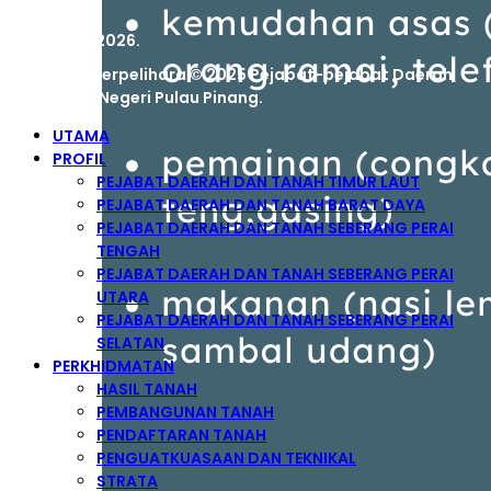
04 August 2026.
Hak Cipta Terpelihara © 2025 Pejabat-pejabat Daerah
dan Tanah Negeri Pulau Pinang.
UTAMA
PROFIL
PEJABAT DAERAH DAN TANAH TIMUR LAUT
PEJABAT DAERAH DAN TANAH BARAT DAYA
PEJABAT DAERAH DAN TANAH SEBERANG PERAI
TENGAH
PEJABAT DAERAH DAN TANAH SEBERANG PERAI
UTARA
PEJABAT DAERAH DAN TANAH SEBERANG PERAI
SELATAN
PERKHIDMATAN
HASIL TANAH
PEMBANGUNAN TANAH
PENDAFTARAN TANAH
PENGUATKUASAAN DAN TEKNIKAL
STRATA