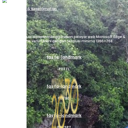
Dasar Privasi & Keselamatan
Soalan Lazim
Peta Laman
Penafian
Laman ini sesuai dipapar menggunakan pelayar web Microsoft Edge &
Google Chrome versi terkini dengan resolusi minima 1366×768
fas fa-landmark
PDTTL
fas fa-landmark
PDTBD
fas fa-landmark
PDTSPT