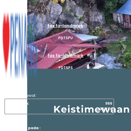
fas fa-landmark
PDTSPU
fas fa-landmark
PDTSPS
Capaian Pelawat :
This Month:
966
Total:
33,724
Dikemaskini pada :