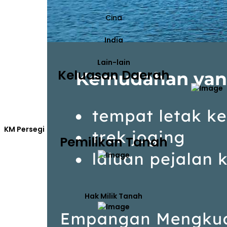
Cina
India
Lain-lain
Keluasan Daerah
KM Persegi
Pemilikan Tanah
Hak Milik Tanah