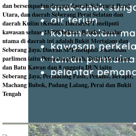
dan bersempadan dengan daerah Seberang Perai
Utara, dan daerah Seberang Perai Selatan dan
daerah Kulim (Kedah). DaerahSPT meliputi
kawasan seluas 23,798 hektar. Bandar-bandar
utama di daerah ini adalah Bukit Mertajam dan
Seberang Jaya. Daerah SPT meliputi 3 kawasan
parlimen iaitu Permatang Pauh, Bukit Mertajam
dan Batu Kawan dan 8 anggota DUN iaitu
Seberang Jaya, Permatang Pasir, Penanti, Berapit,
Machang Bubok, Padang Lalang, Perai dan Bukit
Tengah