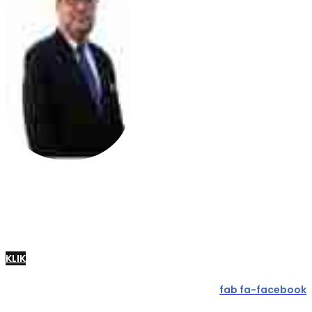
Perutusan Pegawai Daerah
Dato' Kamarul Haizal Bin Koderat
KLIK
fab fa-facebook