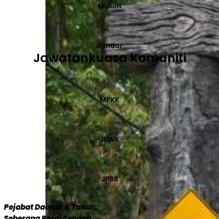
Mukim
Bandar
Jawatankuasa Komuniti
MPKK
JPWK
JPBB
Pejabat Daerah & Tanah,
Seberang Perai Tengah,