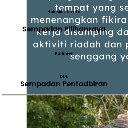
Hak Milik Strata
Sempadan Pilihanraya
Parlimen
DUN
Sempadan Pentadbiran
Kampung