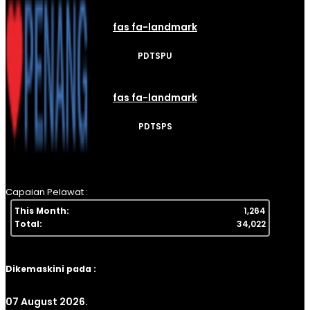
fas fa-landmark
PDTSPU
fas fa-landmark
PDTSPS
Capaian Pelawat :
This Month:
1,264
Total:
34,022
Dikemaskini pada :
07 August 2026.