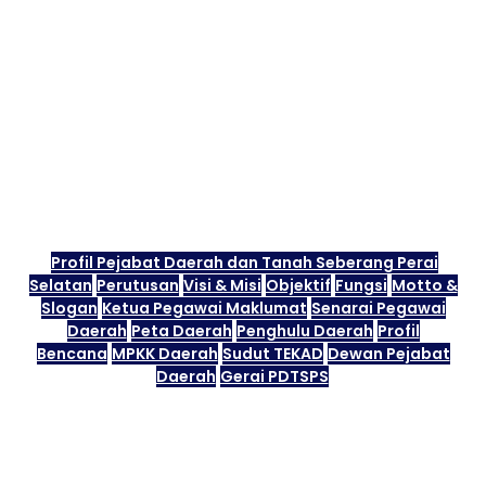
Profil Pejabat Daerah dan Tanah Seberang Perai
Selatan
Perutusan
Visi & Misi
Objektif
Fungsi
Motto &
Slogan
Ketua Pegawai Maklumat
Senarai Pegawai
Daerah
Peta Daerah
Penghulu Daerah
Profil
Bencana
MPKK Daerah
Sudut TEKAD
Dewan Pejabat
Daerah
Gerai PDTSPS