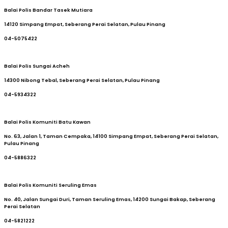
Balai Polis Bandar Tasek Mutiara
14120 Simpang Empat, Seberang Perai Selatan, Pulau Pinang
04-5075422
Balai Polis Sungai Acheh
14300 Nibong Tebal, Seberang Perai Selatan, Pulau Pinang
04-5934322
Balai Polis Komuniti Batu Kawan
No. 63, Jalan 1, Taman Cempaka, 14100 Simpang Empat, Seberang Perai Selatan,
Pulau Pinang
04-5886322
Balai Polis Komuniti Seruling Emas
No. 40, Jalan Sungai Duri, Taman Seruling Emas, 14200 Sungai Bakap, Seberang
Perai Selatan
04-5821222