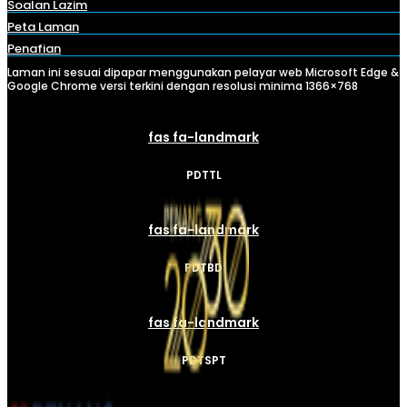
Soalan Lazim
Peta Laman
Penafian
Laman ini sesuai dipapar menggunakan pelayar web Microsoft Edge &
Google Chrome versi terkini dengan resolusi minima 1366×768
fas fa-landmark
PDTTL
fas fa-landmark
PDTBD
fas fa-landmark
PDTSPT