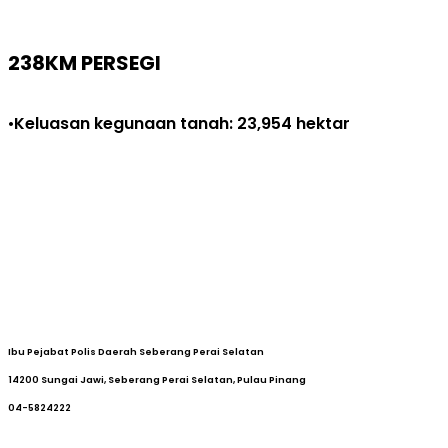
238KM PERSEGI
Keluasan
kegunaan
tanah: 23,954
hektar
•
Ibu Pejabat Polis Daerah Seberang Perai Selatan
14200 Sungai Jawi, Seberang Perai Selatan, Pulau Pinang
04-5824222