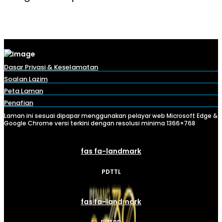
Dasar Privasi & Keselamatan
Soalan Lazim
Peta Laman
Penafian
Laman ini sesuai dipapar menggunakan pelayar web Microsoft Edge &
Google Chrome versi terkini dengan resolusi minima 1366×768
fas fa-landmark
PDTTL
fas fa-landmark