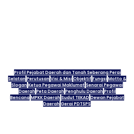
Profil Pejabat Daerah dan Tanah Seberang Perai
Selatan
Perutusan
Visi & Misi
Objektif
Fungsi
Motto &
Slogan
Ketua Pegawai Maklumat
Senarai Pegawai
Daerah
Peta Daerah
Penghulu Daerah
Profil
Bencana
MPKK Daerah
Sudut TEKAD
Dewan Pejabat
Daerah
Gerai PDTSPS