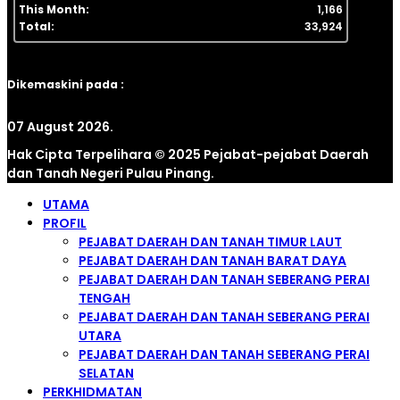
This Month:
1,166
Total:
33,924
Dikemaskini pada :
07 August 2026.
Hak Cipta Terpelihara © 2025 Pejabat-pejabat Daerah
dan Tanah Negeri Pulau Pinang.
UTAMA
PROFIL
PEJABAT DAERAH DAN TANAH TIMUR LAUT
PEJABAT DAERAH DAN TANAH BARAT DAYA
PEJABAT DAERAH DAN TANAH SEBERANG PERAI
TENGAH
PEJABAT DAERAH DAN TANAH SEBERANG PERAI
UTARA
PEJABAT DAERAH DAN TANAH SEBERANG PERAI
SELATAN
PERKHIDMATAN