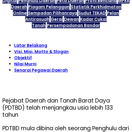
Digital
Penghulu Daerah
Peta Daerah
Profil Bencana
MPKK
Daerah
Piagam Pelanggan
Statistik Perkhidmatan
Online
Sempadan Pilihanraya
Sudut TEKAD
Pelan
Antirasuah
Gerai
Dewan
Kadar Cukai
Tanah
Persempadanan Bandar
Latar Belakang
Visi, Misi, Motto & Slogan
Objektif
Nilai Murni
Senarai Pegawai Daerah
Pejabat Daerah dan Tanah Barat Daya
(PDTBD) telah menjangkau usia lebih 133
tahun
PDTBD mula dibina oleh seorang Penghulu dari