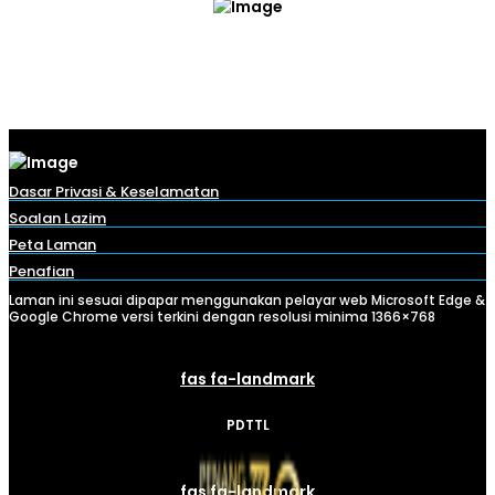
Dasar Privasi & Keselamatan
Soalan Lazim
Peta Laman
Penafian
Laman ini sesuai dipapar menggunakan pelayar web Microsoft Edge &
Google Chrome versi terkini dengan resolusi minima 1366×768
fas fa-landmark
PDTTL
fas fa-landmark