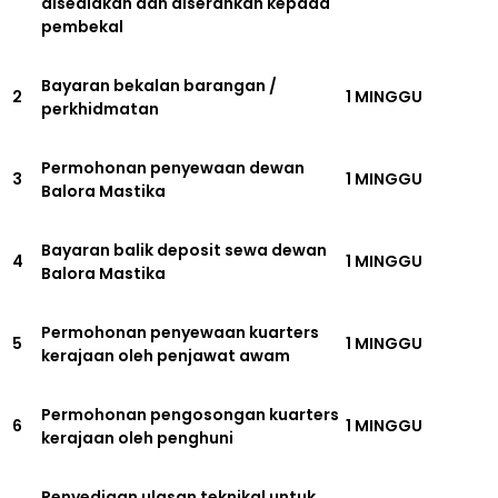
disediakan dan diserahkan kepada
pembekal
Bayaran bekalan barangan /
2
1 MINGGU
perkhidmatan
Permohonan penyewaan dewan
3
1 MINGGU
Balora Mastika
Bayaran balik deposit sewa dewan
4
1 MINGGU
Balora Mastika
Permohonan penyewaan kuarters
5
1 MINGGU
kerajaan oleh penjawat awam
Permohonan pengosongan kuarters
6
1 MINGGU
kerajaan oleh penghuni
Penyediaan ulasan teknikal untuk