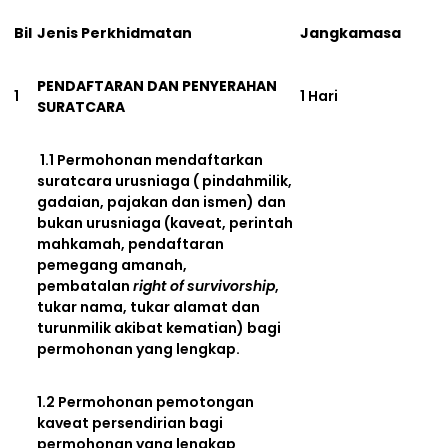
Bil
Jenis Perkhidmatan
Jangkamasa
PENDAFTARAN DAN PENYERAHAN
1
1 Hari
SURATCARA
1.1 Permohonan mendaftarkan
suratcara urusniaga ( pindahmilik,
gadaian, pajakan dan ismen) dan
bukan urusniaga (kaveat, perintah
mahkamah, pendaftaran
pemegang amanah,
pembatalan
right of
survivorship
,
tukar nama, tukar alamat dan
turunmilik akibat kematian) bagi
permohonan yang lengkap.
1.2 Permohonan pemotongan
kaveat persendirian bagi
permohonan yang lengkap