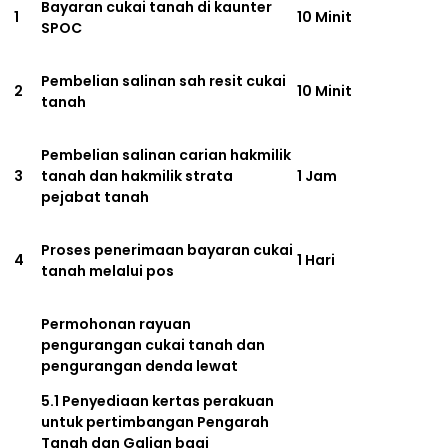
Bayaran cukai tanah di kaunter
1
10 Minit
SPOC
Pembelian salinan sah resit cukai
2
10 Minit
tanah
Pembelian salinan carian hakmilik
3
tanah dan hakmilik strata
1 Jam
pejabat tanah
Proses penerimaan bayaran cukai
4
1 Hari
tanah melalui pos
Permohonan rayuan
pengurangan cukai tanah dan
pengurangan denda lewat
5.1 Penyediaan kertas perakuan
untuk pertimbangan Pengarah
Tanah dan Galian bagi