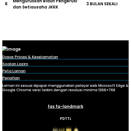
Menguruskan elaun Pengerusi
6
3 BULAN SEKALI
dan Setiausaha JKKK
Dasar Privasi & Keselamatan
Soalan Lazim
Peta Laman
Penafian
Laman ini sesuai dipapar menggunakan pelayar web Microsoft Edge &
Google Chrome versi terkini dengan resolusi minima 1366×768
fas fa-landmark
PDTTL