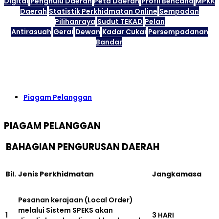
Digital
Penghulu Daerah
Peta Daerah
Profil Bencana
MPKK
Daerah
Statistik Perkhidmatan Online
Sempadan
Pilihanraya
Sudut TEKAD
Pelan
Antirasuah
Gerai
Dewan
Kadar Cukai
Persempadanan
Bandar
Piagam Pelanggan
PIAGAM PELANGGAN
BAHAGIAN PENGURUSAN DAERAH
Bil.
Jenis Perkhidmatan
Jangkamasa
Pesanan kerajaan (Local Order)
melalui Sistem SPEKS akan
1
3 HARI