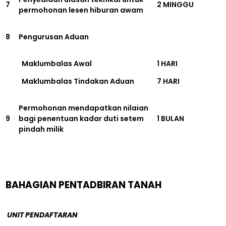
7
2 MINGGU
permohonan lesen hiburan awam
8
Pengurusan Aduan
Maklumbalas Awal
1 HARI
Maklumbalas Tindakan Aduan
7 HARI
Permohonan mendapatkan nilaian
9
bagi penentuan kadar duti setem
1 BULAN
pindah milik
BAHAGIAN PENTADBIRAN TANAH
UNIT PENDAFTARAN