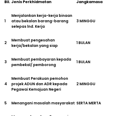
Bil.
Jenis Perkhidmatan
Jangkamasa
Menjalankan kerja-kerja binaan
1
atau bekalan barang-barang
3 MINGGU
selepas lnd. Kerja
Membuat pengesahan
2
1 BULAN
kerja/bekalan yang siap
Membuat pembayaran kepada
3
1 BULAN
pembekal/ pemborong
Membuat Perakuan pemohon
4
projek ADUN dan ADR kepada
2 MINGGU
Pegawai Kemajuan Negeri
5
Menangani masalah masyarakat
SERTA MERTA