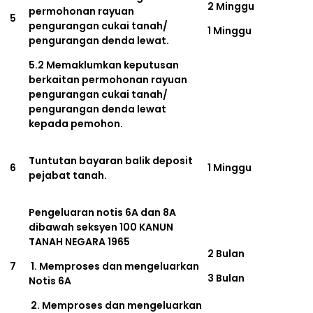
2 Minggu
permohonan rayuan
5
pengurangan cukai tanah/
1 Minggu
pengurangan denda lewat.
5.2 Memaklumkan keputusan
berkaitan permohonan rayuan
pengurangan cukai tanah/
pengurangan denda lewat
kepada pemohon.
Tuntutan bayaran balik deposit
6
1 Minggu
pejabat tanah.
Pengeluaran notis 6A dan 8A
dibawah seksyen 100 KANUN
TANAH NEGARA 1965
2 Bulan
7
1. Memproses dan mengeluarkan
3 Bulan
Notis 6A
2. Memproses dan mengeluarkan