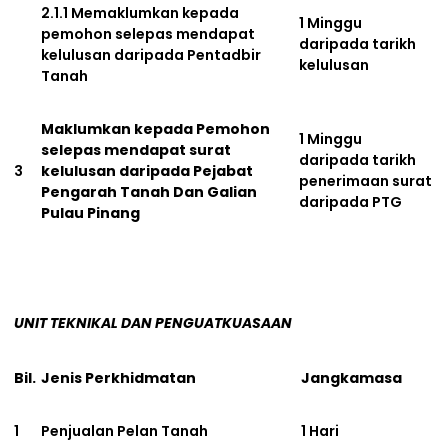
2.1.1 Memaklumkan kepada
1 Minggu
pemohon selepas mendapat
daripada tarikh
kelulusan daripada Pentadbir
kelulusan
Tanah
Maklumkan kepada Pemohon
1 Minggu
selepas mendapat surat
daripada tarikh
3
kelulusan daripada Pejabat
penerimaan surat
Pengarah Tanah Dan Galian
daripada PTG
Pulau Pinang
UNIT TEKNIKAL DAN PENGUATKUASAAN
Bil.
Jenis Perkhidmatan
Jangkamasa
1
Penjualan Pelan Tanah
1 Hari