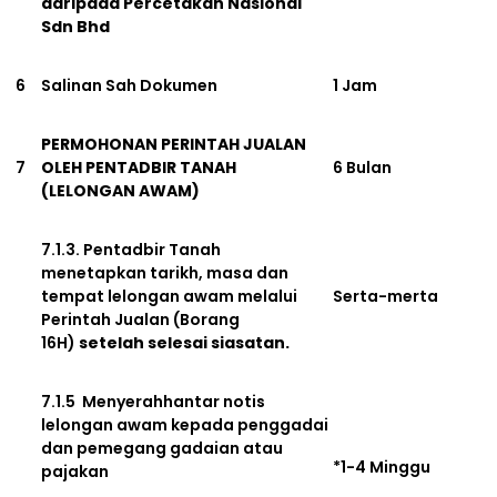
daripada Percetakan Nasional
Sdn Bhd
6
Salinan Sah Dokumen
1 Jam
PERMOHONAN PERINTAH JUALAN
7
OLEH PENTADBIR TANAH
6 Bulan
(LELONGAN AWAM)
7.1.3. Pentadbir Tanah
menetapkan tarikh, masa dan
tempat lelongan awam melalui
Serta-merta
Perintah Jualan (Borang
16H)
setelah selesai siasatan.
7.1.5 Menyerahhantar notis
lelongan awam kepada penggadai
dan pemegang gadaian atau
*1-4 Minggu
pajakan