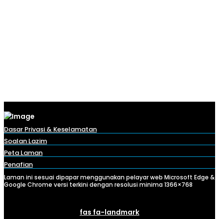
Dasar Privasi & Keselamatan
Soalan Lazim
Peta Laman
Penafian
Laman ini sesuai dipapar menggunakan pelayar web Microsoft Edge &
Google Chrome versi terkini dengan resolusi minima 1366×768
fas fa-landmark