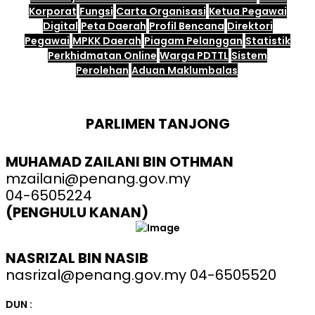
Korporat
Fungsi
Carta Organisasi
Ketua Pegawai
Digital
Peta Daerah
Profil Bencana
Direktori
Pegawai
MPKK Daerah
Piagam Pelanggan
Statistik
Perkhidmatan Online
Warga PDTTL
Sistem
Perolehan
Aduan Maklumbalas
PARLIMEN TANJONG
MUHAMAD ZAILANI BIN OTHMAN
mzailani@penang.gov.my
04-6505224
(PENGHULU KANAN)
NASRIZAL BIN NASIB
nasrizal@penang.gov.my 04-6505520
DUN :