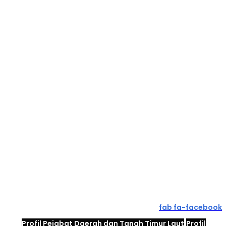
fab fa-facebook
Profil Pejabat Daerah dan Tanah Timur Laut
Profil