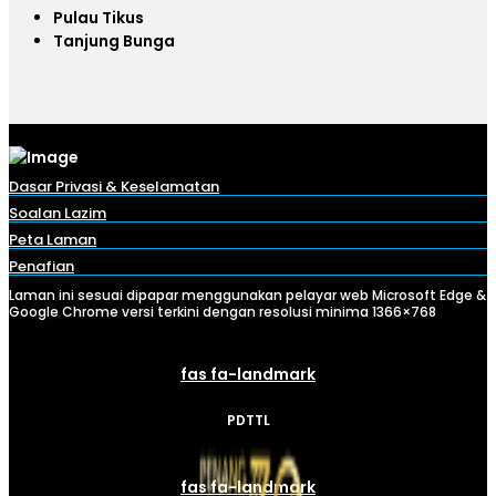
Pulau Tikus
Tanjung Bunga
Dasar Privasi & Keselamatan
Soalan Lazim
Peta Laman
Penafian
Laman ini sesuai dipapar menggunakan pelayar web Microsoft Edge &
Google Chrome versi terkini dengan resolusi minima 1366×768
fas fa-landmark
PDTTL
fas fa-landmark