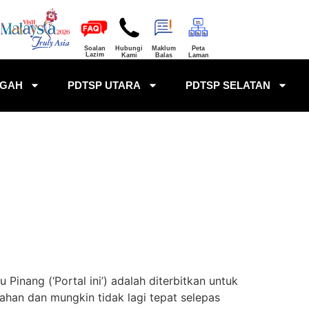
Soalan
Hubungi
Maklum
Peta
Lazim
Kami
Balas
Laman
NGAH
PDTSP UTARA
PDTSP SELATAN
inang (‘Portal ini’) adalah diterbitkan untuk
han dan mungkin tidak lagi tepat selepas