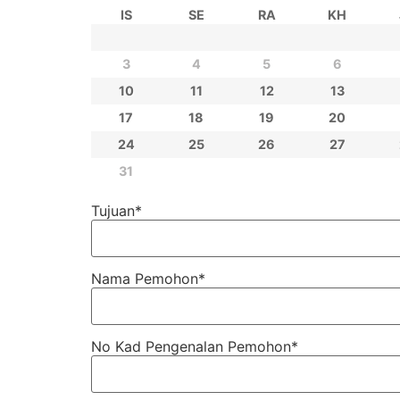
IS
SE
RA
KH
3
4
5
6
10
11
12
13
17
18
19
20
24
25
26
27
31
Tujuan
*
Nama Pemohon
*
No Kad Pengenalan Pemohon
*